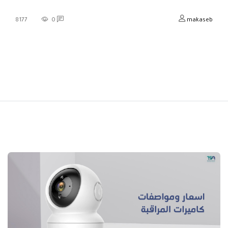
8177
0
makaseb