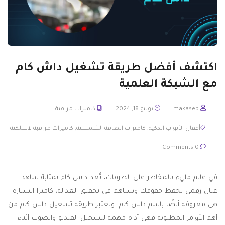
اكتشف أفضل طريقة تشغيل داش كام
مع الشبكة العلمية
makaseb
يوليو 18, 2024
كاميرات مراقبة
أقفال الأبواب الذكية
,
كاميرات الطاقة الشمسية
,
كاميرات مراقبة لاسلكية
0 Comments
في عالم مليء بالمخاطر على الطرقات، تُعد داش كام بمثابة شاهد
عيان رقمي يحفظ حقوقك ويساهم في تحقيق العدالة، كاميرا السيارة
هي معروفة أيضًا باسم داش كام، وتعتبر طريقة تشغيل داش كام من
أهم الأوامر المطلوبة فهي أداة مهمة لتسجيل الفيديو والصوت أثناء